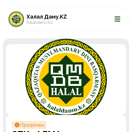
Халал Даму.KZ
halaldamu.kz
Просрочен