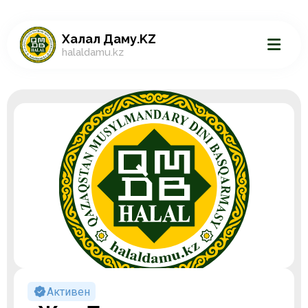
Халал Даму.KZ
halaldamu.kz
Активен