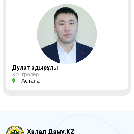
Дулат Қадырұлы
Контролёр
г. Астана
Халал Даму.KZ