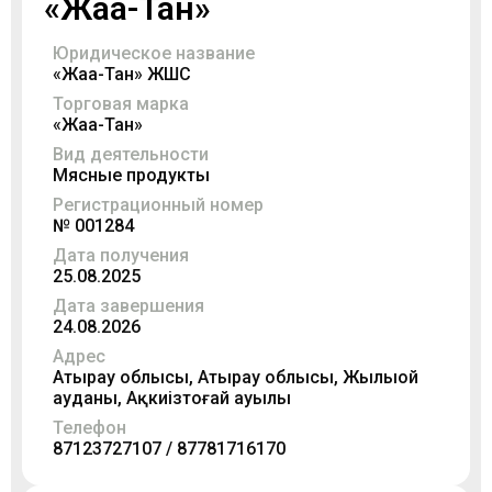
«Жаңа-Тан»
Юридическое название
«Жаңа-Тан» ЖШС
Торговая марка
«Жаңа-Тан»
Вид деятельности
Мясные продукты
Регистрационный номер
№ 001284
Дата получения
25.08.2025
Дата завершения
24.08.2026
Адрес
Атырау облысы, Атырау облысы, Жылыой
ауданы, Ақкиізтоғай ауылы
Телефон
87123727107 / 87781716170