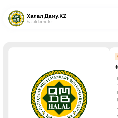
Халал Даму.KZ
halaldamu.kz