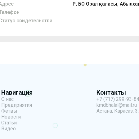
Адрес
ҚР, БҚО Орал қаласы, Абылха
Телефон
Статус свидетельства
Навигация
Контакты
О нас
+7 (717) 299-93-8
Предприятия
kmdbhalal@mail.ru
Фетвы
Астана, Карасаз, 3.
Новости
Статьи
Видео