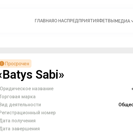
ГЛАВНАЯ
О НАС
ПРЕДПРИЯТИЯ
ФЕТВЫ
МЕДИА
Просрочен
«Batys Sabi»
Юридическое название
Торговая марка
Вид деятельности
Общес
Регистрационный номер
Дата получения
Дата завершения