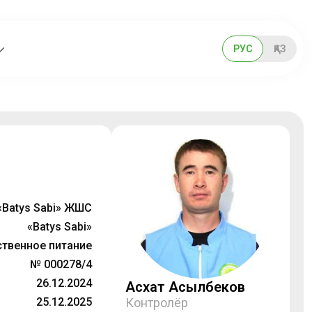
РУС
ҚАЗ
«Batys Sabi» ЖШС
«Batys Sabi»
твенное питание
№ 000278/4
26.12.2024
Асхат Асылбеков
25.12.2025
Контролёр