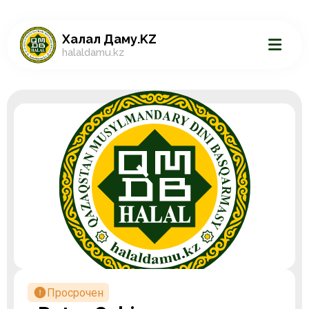
Халал Даму.KZ
halaldamu.kz
Просрочен