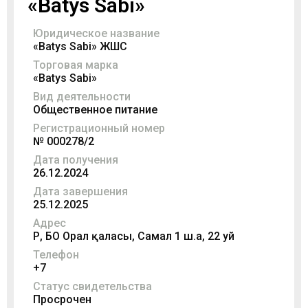
«Batys Sabi»
Юридическое название
«Batys Sabi» ЖШС
Торговая марка
«Batys Sabi»
Вид деятельности
Общественное питание
Регистрационный номер
№ 000278/2
Дата получения
26.12.2024
Дата завершения
25.12.2025
Адрес
ҚР, БҚО Орал қаласы, Самал 1 ш.а, 22 уй
Телефон
+7
Статус свидетельства
Просрочен