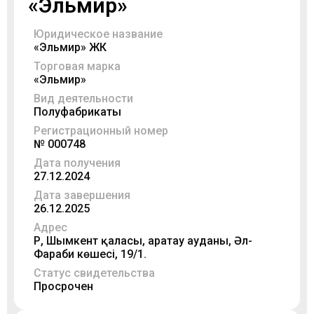
«Эльмир»
Юридическое название
«Эльмир» ЖК
Торговая марка
«Эльмир»
Вид деятельности
Полуфабрикаты
Регистрационный номер
№ 000748
Дата получения
27.12.2024
Дата завершения
26.12.2025
Адрес
ҚР, Шымкент қаласы, Қаратау ауданы, Әл-
Фараби көшесі, 19/1.
Статус свидетельства
Просрочен