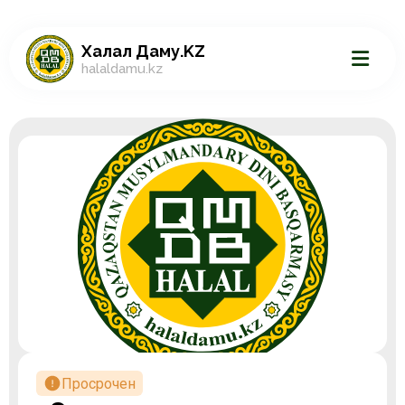
Халал Даму.KZ
halaldamu.kz
Просрочен