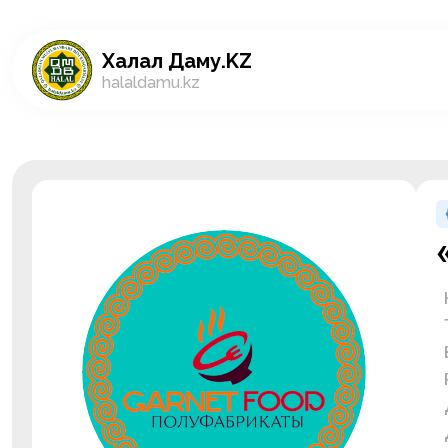
Халал Даму.KZ
halaldamu.kz