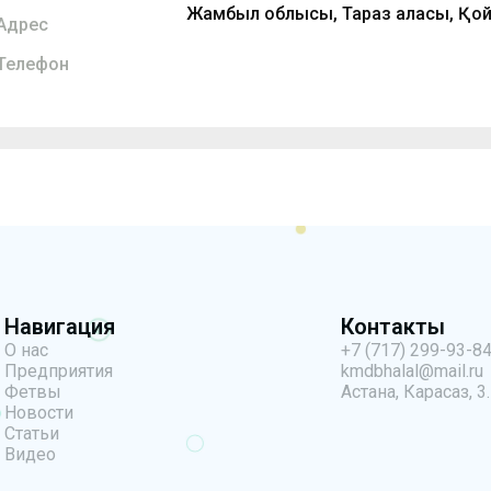
Жамбыл облысы, Тараз қаласы, Қо
Адрес
Телефон
Навигация
Контакты
О нас
+7 (717) 299-93-8
Предприятия
kmdbhalal@mail.ru
Фетвы
Астана, Карасаз, 3.
Новости
Статьи
Видео