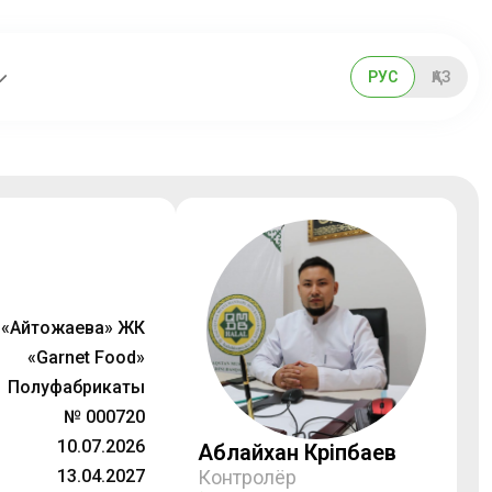
РУС
ҚАЗ
«Айтқожаева» ЖК
«Garnet Food»
Полуфабрикаты
№ 000720
10.07.2026
Аблайхан Кәріпбаев
13.04.2027
Контролёр