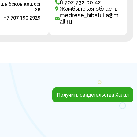
8 702 732 00 42
йшыбеков көшесі
Жамбылская область
28
medrese_hibatulla@m
+7 707 190 2929
ail.ru
Получить свидетельства Халал
4