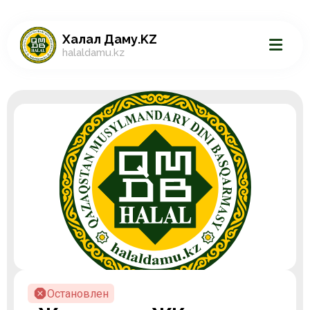
Халал Даму.KZ
halaldamu.kz
Остановлен