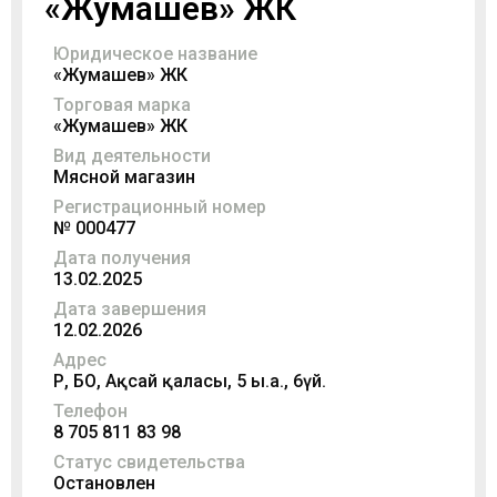
«Жумашев» ЖК
Юридическое название
«Жумашев» ЖК
Торговая марка
«Жумашев» ЖК
Вид деятельности
Мясной магазин
Регистрационный номер
№ 000477
Дата получения
13.02.2025
Дата завершения
12.02.2026
Адрес
ҚР, БҚО, Ақсай қаласы, 5 ы.а., 6үй.
Телефон
8 705 811 83 98
Статус свидетельства
Остановлен