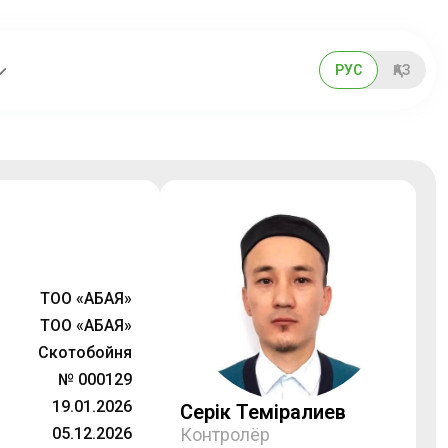
РУС
ҚАЗ
ТОО «АБАЯ»
ТОО «АБАЯ»
Скотобойня
№ 000129
19.01.2026
Серік Темірғалиев
05.12.2026
Контролёр