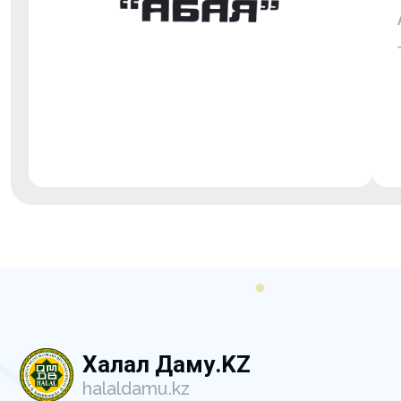
Халал Даму.KZ
halaldamu.kz