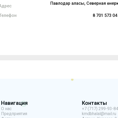
Павлодар қаласы, Северная өнеркә
Адрес
Телефон
8 701 573 04
Навигация
Контакты
О нас
+7 (717) 299-93-8
Предприятия
kmdbhalal@mail.ru