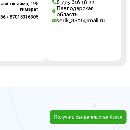
8 775 616 18 22
сіптік аймақ, 195
Павлодарская
ғимарат
область
 86 / 87015316305
serik_8806@mail.ru
Получить свидетельства Халал
4