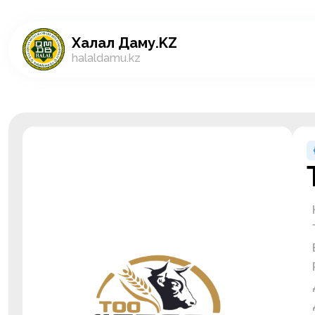
Халал Даму.KZ
halaldamu.kz