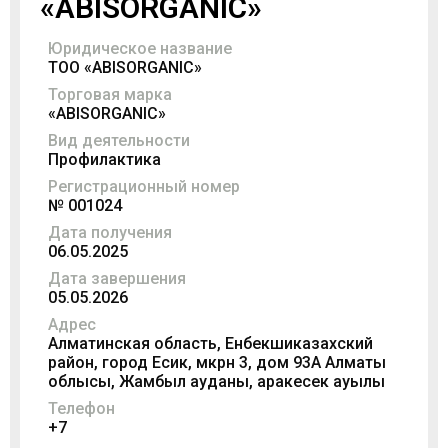
«ABISORGANIC»
Юридическое название
ТОО «ABISORGANIC»
Торговая марка
«ABISORGANIC»
Вид деятельности
Профилактика
Регистрационный номер
№ 001024
Дата получения
06.05.2025
Дата завершения
05.05.2026
Адрес
Алматинская область, Енбекшиказахский
район, город Есик, мкрн 3, дом 93А Алматы
облысы, Жамбыл ауданы, Қаракесек ауылы
Телефон
+7