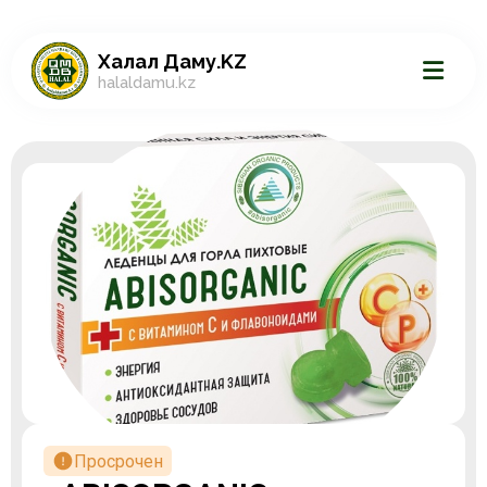
Халал Даму.KZ
halaldamu.kz
Просрочен