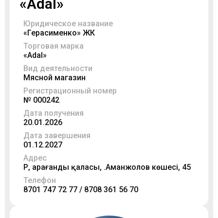
«Аdal»
Юридическое название
«Герасименко» ЖК
Торговая марка
«Аdal»
Вид деятельности
Мясной магазин
Регистрационный номер
№ 000242
Дата получения
20.01.2026
Дата завершения
01.12.2027
Адрес
ҚР, Қарағанды қаласы, Қ.Аманжолов көшесі, 45
Телефон
8701 747 72 77 / 8708 361 56 70