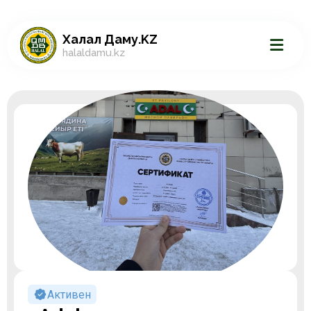
Халал Даму.KZ
halaldamu.kz
Активен