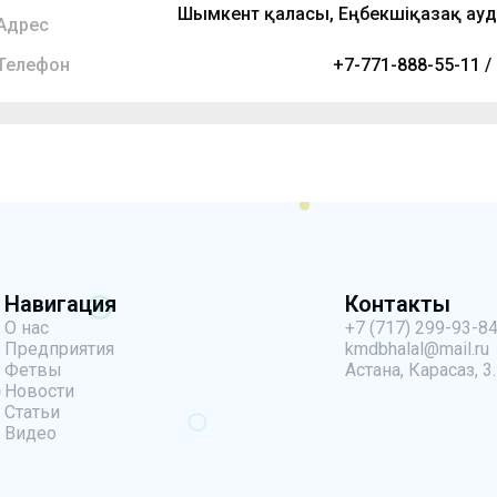
Шымкент қаласы, Еңбекшіқазақ ауд
Адрес
Телефон
+7-771-888-55-11 /
Навигация
Контакты
О нас
+7 (717) 299-93-8
Предприятия
kmdbhalal@mail.ru
Фетвы
Астана, Карасаз, 3.
Новости
Статьи
Видео