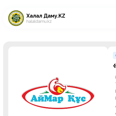
Халал Даму.KZ
halaldamu.kz