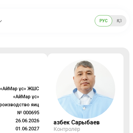
РУС
ҚАЗ
«АйМар Құс» ЖШС
«АйМар Құс»
роизводство яиц
№ 000695
26.06.2026
Қазбек Сарыбаев
01.06.2027
Контролёр