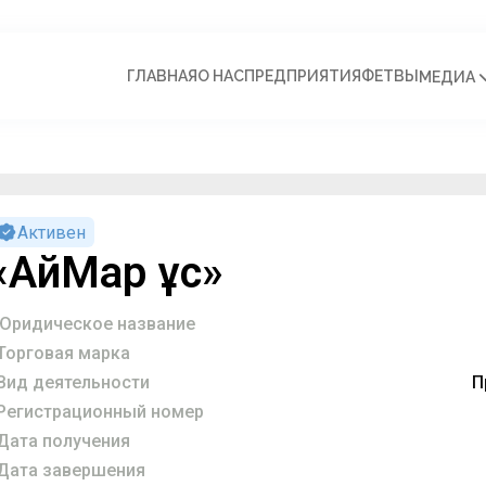
ГЛАВНАЯ
О НАС
ПРЕДПРИЯТИЯ
ФЕТВЫ
МЕДИА
Активен
«АйМар Құс»
Юридическое название
Торговая марка
Вид деятельности
П
Регистрационный номер
Дата получения
Дата завершения