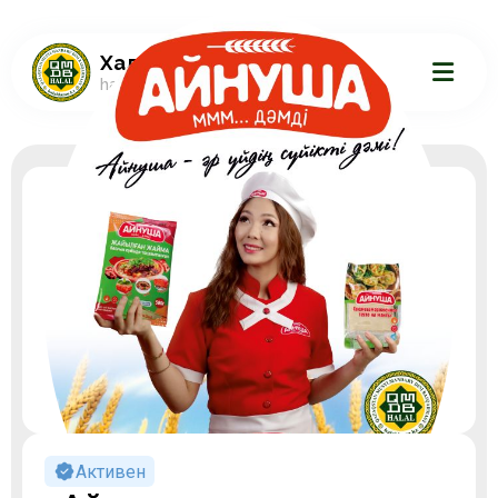
Халал Даму.KZ
halaldamu.kz
Активен