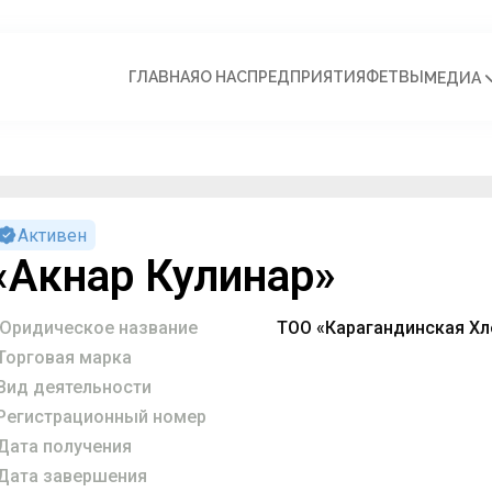
ГЛАВНАЯ
О НАС
ПРЕДПРИЯТИЯ
ФЕТВЫ
МЕДИА
Активен
«Акнар Кулинар»
Юридическое название
ТОО «Карагандинская Хл
Торговая марка
Вид деятельности
Регистрационный номер
Дата получения
Дата завершения