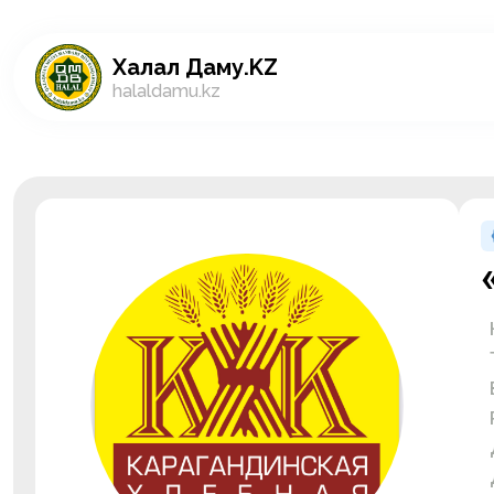
Халал Даму.KZ
halaldamu.kz