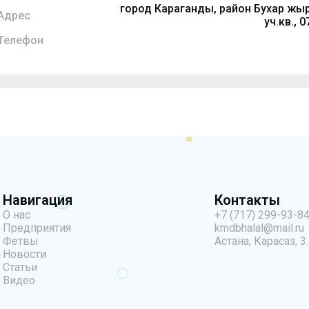
город Караганды, район Бухар жыр
Адрес
уч.кв., 
Телефон
Навигация
Контакты
О нас
+7 (717) 299-93-8
Предприятия
kmdbhalal@mail.ru
Фетвы
Астана, Карасаз, 3.
Новости
Статьи
Видео