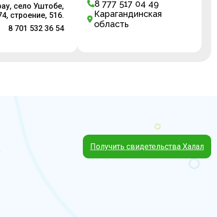
8 777 517 04 49
ау, село Уштобе,
Карагандинская
074, строение, 516.
область
8 701 532 36 54
Получить свидетельства Халал
4