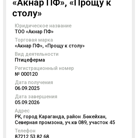
«Акнар ПФ», «Прощу к
столу»
Юридическое название
ТОО «Акнар ПФ»
Торговая марка
«Акнар ПФ», «Прощу к столу»
Вид деятельности
Птицеферма
Регистрационный номер
№ 000120
Дата получения
06.09.2025
Дата завершения
05.09.2026
Адрес
РК, город Караганда, район Ә.Бөкейхан,
Северная промзона, уч.кв 089, участок 45
Телефон
87212 53 82 68