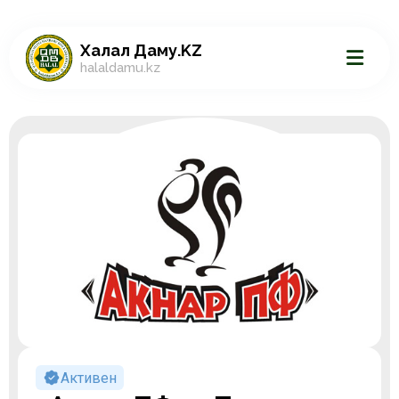
Халал Даму.KZ
halaldamu.kz
Активен