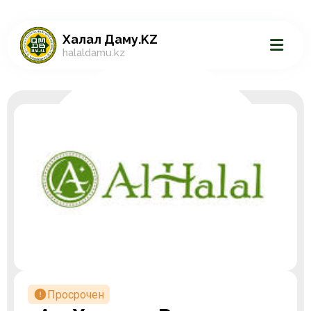
Халал Даму.KZ
halaldamu.kz
Просрочен