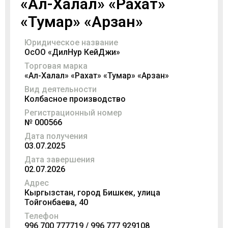
«Ал-Халал» «Рахат»
«Тумар» «Арзан»
Юридическое название
ОсОО «ДилНур КейДжи»
Торговая марка
«Ал-Халал» «Рахат» «Тумар» «Арзан»
Вид деятельности
Колбасное производство
Регистрационный номер
№ 000566
Дата получения
03.07.2025
Дата завершения
02.07.2026
Адрес
Кыргызстан, город Бишкек, улица
Тойгонбаева, 40
Телефон
996 700 777719 / 996 777 929108