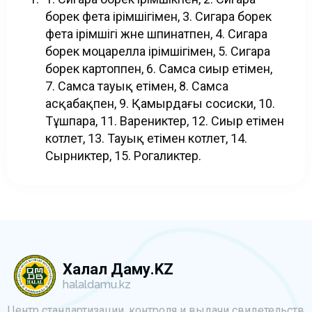
борек фета ірімшігімен, 3. Сигара борек
фета ірімшігі және шпинатпен, 4. Сигара
борек моцарелла ірімшігімен, 5. Сигара
борек картоппен, 6. Самса сиыр етімен,
7. Самса тауық етімен, 8. Самса
асқабақпен, 9. Қамырдағы сосиски, 10.
Тұшпара, 11. Варениктер, 12. Сиыр етімен
котлет, 13. Тауық етімен котлет, 14.
Сырниктер, 15. Рогаликтер.
Халал Даму.KZ
halaldamu.kz
Центр стандартизации, контроля и выдачи свидетельств