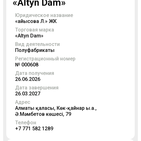
«Altyn Dam»
Юридическое название
«Қайысова Л.Қ» ЖК
Торговая марка
«Altyn Dam»
Вид деятельности
Полуфабрикаты
Регистрационный номер
№ 000608
Дата получения
26.06.2026
Дата завершения
26.03.2027
Адрес
Алматы қаласы, Көк-қайнар ы.а.,
Ә.Мәмбетов көшесі, 79
Телефон
+7 771 582 1289