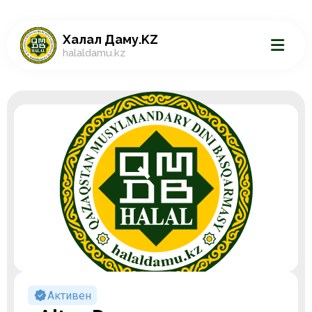
Халал Даму.KZ
halaldamu.kz
Активен