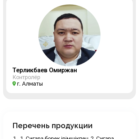
Терликбаев Омиржан
Контролёр
г. Алматы
Перечень продукции
1. Сигара борек ірімшікпен, 2. Сигара