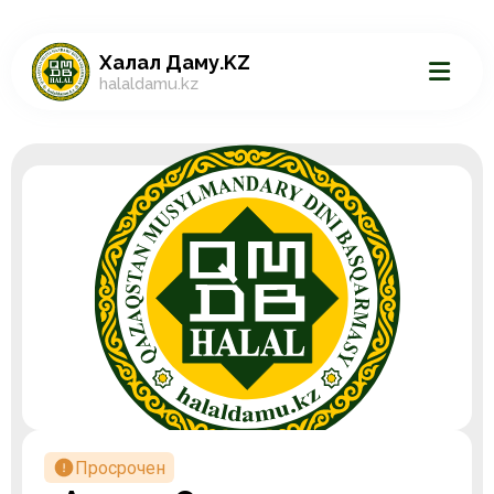
Халал Даму.KZ
halaldamu.kz
Просрочен