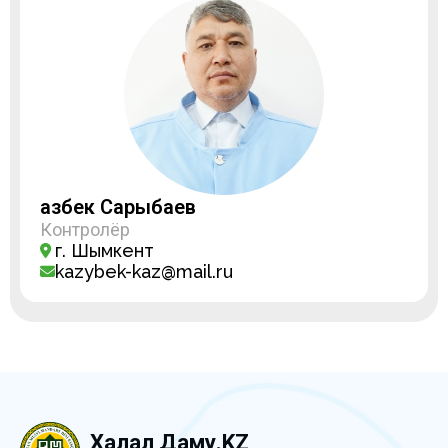
Қазбек Сарыбаев
Контролёр
г. Шымкент
kazybek-kaz@mail.ru
Халал Даму.KZ