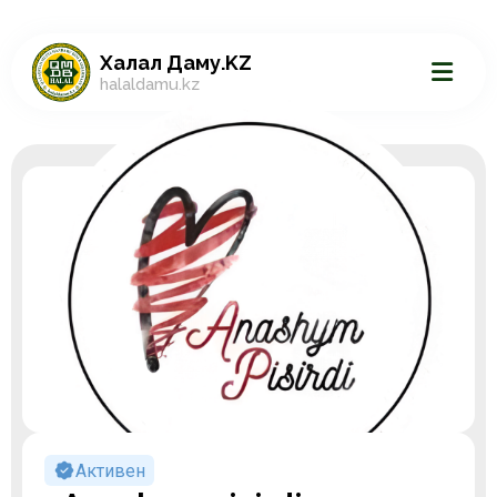
Халал Даму.KZ
halaldamu.kz
Активен