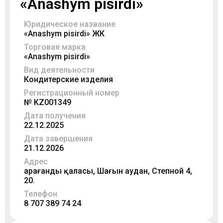
«Anashym pisirdi»
Юридическое название
«Anashym pisirdi» ЖК
Торговая марка
«Anashym pisirdi»
Вид деятельности
Кондитерские изделия
Регистрационный номер
№ KZ001349
Дата получения
22.12.2025
Дата завершения
21.12.2026
Адрес
Қарағанды қаласы, Шағын аудан, Степной 4,
20.
Телефон
8 707 389 74 24