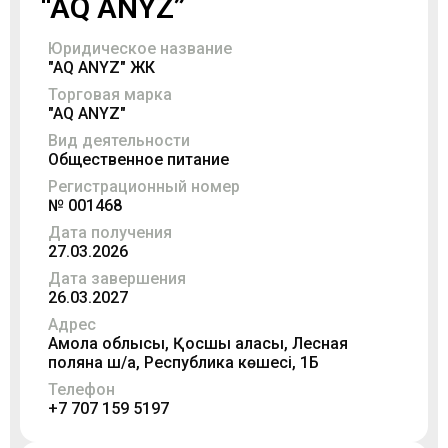
“AQ ANYZ”
Юридическое название
"AQ ANYZ" ЖК
Торговая марка
"AQ ANYZ"
Вид деятельности
Общественное питание
Регистрационный номер
№ 001468
Дата получения
27.03.2026
Дата завершения
26.03.2027
Адрес
Ақмола облысы, Қосшы қаласы, Лесная
поляна ш/а, Республика көшесі, 1Б
Телефон
+7 707 159 5197