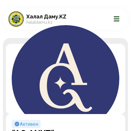
Халал Даму.KZ
halaldamu.kz
Активен