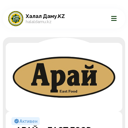
Халал Даму.KZ
halaldamu.kz
Активен