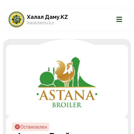
Халал Даму.KZ
halaldamu.kz
Остановлен