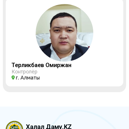
Терликбаев Омиржан
Контролёр
г. Алматы
Халал Даму.KZ