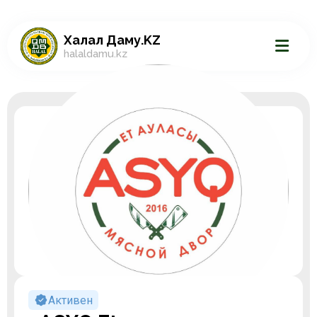
Халал Даму.KZ
halaldamu.kz
Активен