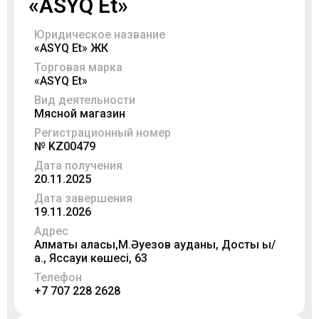
«ASYQ Et»
Юридическое название
«ASYQ Et» ЖК
Торговая марка
«ASYQ Et»
Вид деятельности
Мясной магазин
Регистрационный номер
№ KZ00479
Дата получения
20.11.2025
Дата завершения
19.11.2026
Адрес
Алматы қаласы,М.Əуезов ауданы, Достық ы/
а., Яссауи көшесі, 63
Телефон
+7 707 228 2628