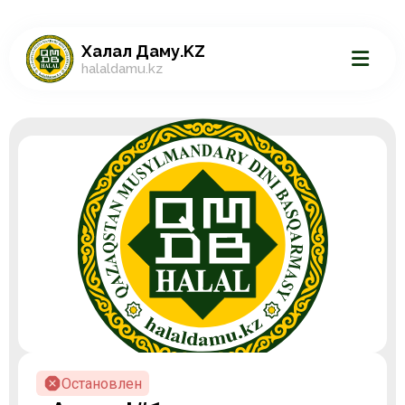
Халал Даму.KZ
halaldamu.kz
Остановлен