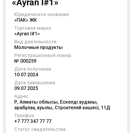
«Ayran І#1»
Юридическое название
«ПАК» ЖК
Торговая марка
«Ayran І#1»
Вид деятельности
Молочные продукты
Регистрационный номер
№ 000259
Дата получения
10.07.2024
Дата завершения
09.07.2025
Адрес
ҚР, Алматы облысы, Ескелді ауданы,
Қарабұлақ ауылы, Строителей көшесі, 11Д
Телефон
+7 777 347 77 77
Статус свидетельства