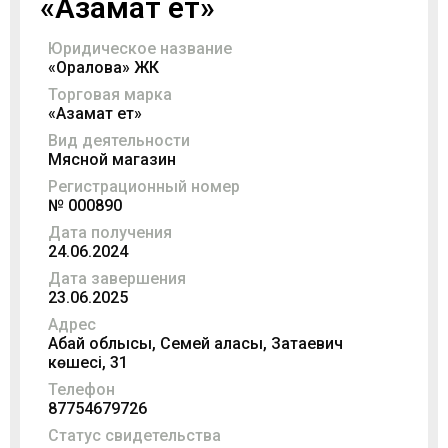
«Азамат ет»
Юридическое название
«Оралова» ЖК
Торговая марка
«Азамат ет»
Вид деятельности
Мясной магазин
Регистрационный номер
№ 000890
Дата получения
24.06.2024
Дата завершения
23.06.2025
Адрес
Абай облысы, Семей қаласы, Затаевич
көшесі, 31
Телефон
87754679726
Статус свидетельства