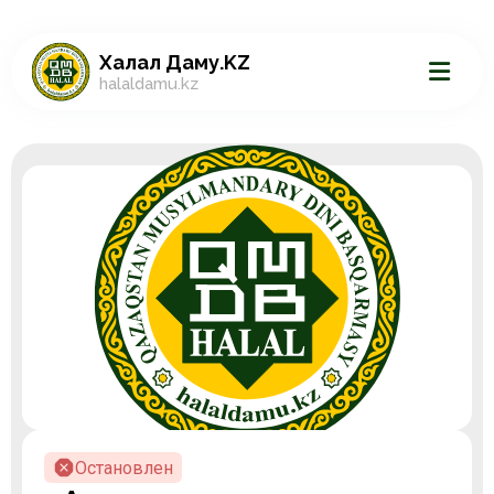
Халал Даму.KZ
halaldamu.kz
Остановлен