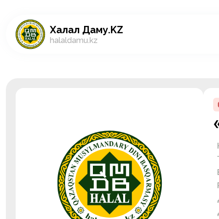
Халал Даму.KZ
halaldamu.kz