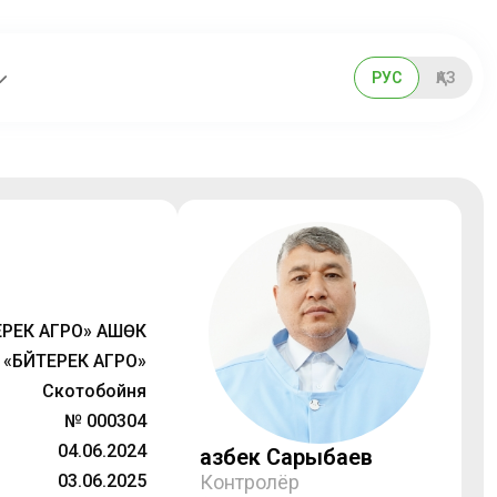
РУС
ҚАЗ
ЕРЕК АГРО» АШӨК
«БӘЙТЕРЕК АГРО»
Скотобойня
№ 000304
04.06.2024
Қазбек Сарыбаев
03.06.2025
Контролёр