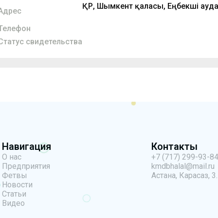
ҚР, Шымкент қаласы, Еңбекші ауд
Адрес
Телефон
Статус свидетельства
Навигация
Контакты
О нас
+7 (717) 299-93-8
Предприятия
kmdbhalal@mail.ru
Фетвы
Астана, Карасаз, 3.
Новости
Статьи
Видео