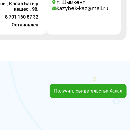
г. Шымкент
аны, Қапал Батыр
kazybek-kaz@mail.ru
көшесі, 98.
8 701 160 87 32
Остановлен
Получить свидетельства Халал
4