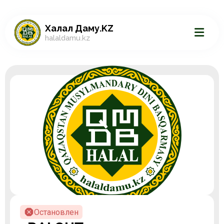
Халал Даму.KZ
halaldamu.kz
Остановлен