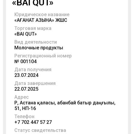
«BAI QUT»
Юридическое название
«ҚАҒАНАТ ҚАЗЫНА» ЖШС
Торговая марка
«BAI QUT»
Вид деятельности
Молочные продукты
Регистрационный номер
№ 001104
Дата получения
23.07.2024
Дата завершения
22.07.2025
Адрес
ҚР, Астана қаласы, Қабанбай батыр даңғылы,
51, НП-16
Телефон
+7 702 447 57 27
Статус свидетельства