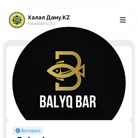
Халал Даму.KZ
halaldamu.kz
Активен