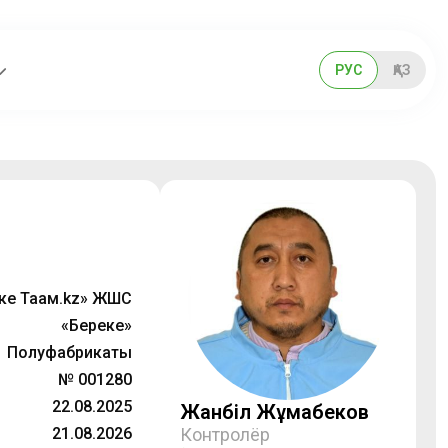
РУС
ҚАЗ
ке Тағам.kz» ЖШС
«Береке»
Полуфабрикаты
№ 001280
22.08.2025
Жанәбіл Жұмабеков
21.08.2026
Контролёр