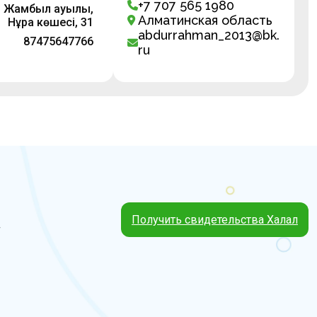
+7 707 565 1980
, Жамбыл ауылы,
Алматинская область
Нұра көшесі, 31
abdurrahman_2013@bk.
87475647766
ru
Получить свидетельства Халал
4