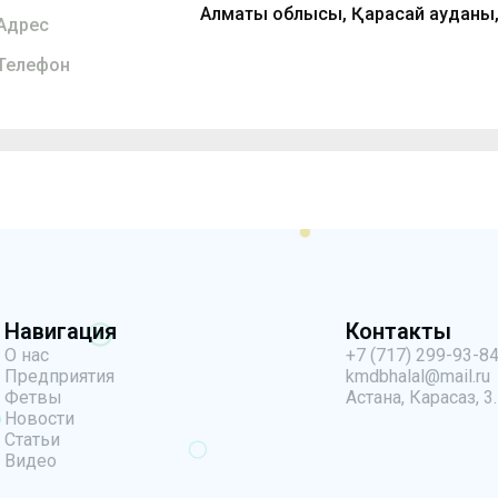
Алматы облысы, Қарасай ауданы
Адрес
Телефон
Навигация
Контакты
О нас
+7 (717) 299-93-8
Предприятия
kmdbhalal@mail.ru
Фетвы
Астана, Карасаз, 3.
Новости
Статьи
Видео