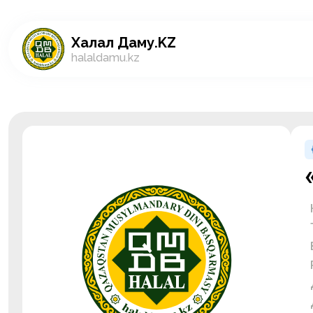
Халал Даму.KZ
halaldamu.kz