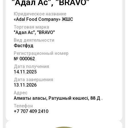
“Адал Ас”, “BRAVO”
Юридическое название
«Adal Food Company» ЖШС
Торговая марка
"Адал Ас", "BRAVO"
Вид деятельности
Фастфуд
Регистрационный номер
№ 000062
Дата получения
14.11.2025
Дата завершения
13.11.2026
Адрес
Алматы қаласы, Ратушный көшесі, 88 Д .
Телефон
+7 707 409 2410