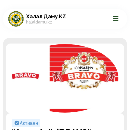
Халал Даму.KZ
halaldamu.kz
Активен