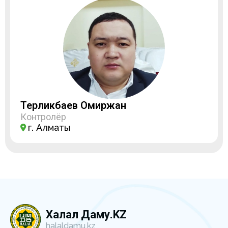
Терликбаев Омиржан
Контролёр
г. Алматы
Халал Даму.KZ
halaldamu.kz