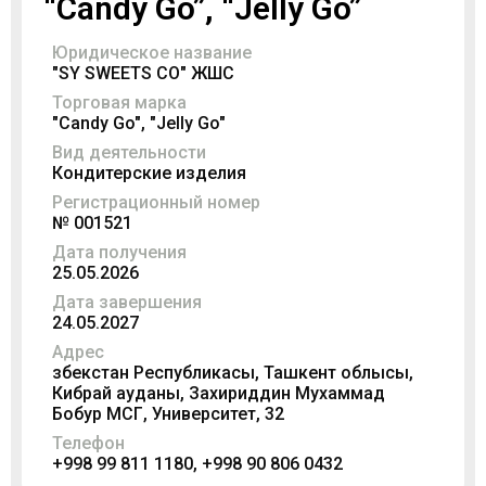
“Candy Go”, “Jelly Go”
Юридическое название
"SY SWEETS CO" ЖШС
Торговая марка
"Candy Go", "Jelly Go"
Вид деятельности
Кондитерские изделия
Регистрационный номер
№ 001521
Дата получения
25.05.2026
Дата завершения
24.05.2027
Адрес
Өзбекстан Республикасы, Ташкент облысы,
Кибрай ауданы, Захириддин Мухаммад
Бобур МСГ, Университет, 32
Телефон
+998 99 811 1180, +998 90 806 0432