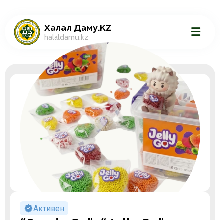
Халал Даму.KZ
halaldamu.kz
Активен