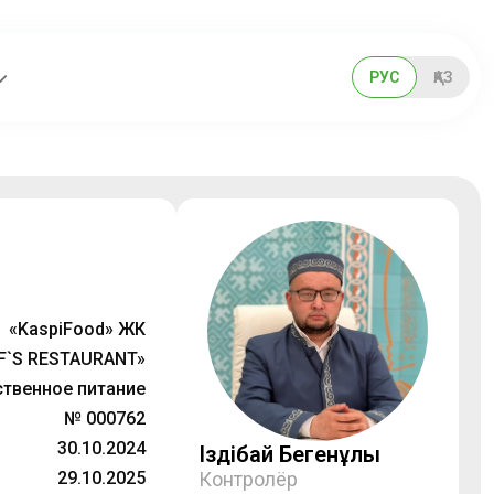
РУС
ҚАЗ
«KaspiFood» ЖК
F`S RESTAURANT»
твенное питание
№ 000762
30.10.2024
Іздібай Бегенұлы
29.10.2025
Контролёр