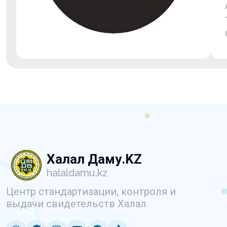
Халал Даму.KZ
halaldamu.kz
Центр стандартизации, контроля и
выдачи свидетельств Халал