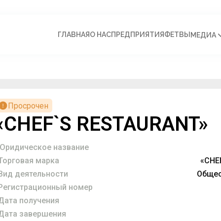
ГЛАВНАЯ
О НАС
ПРЕДПРИЯТИЯ
ФЕТВЫ
МЕДИА
Просрочен
«CHEF`S RESTAURANT»
Юридическое название
Торговая марка
«CHE
Вид деятельности
Общес
Регистрационный номер
Дата получения
Дата завершения