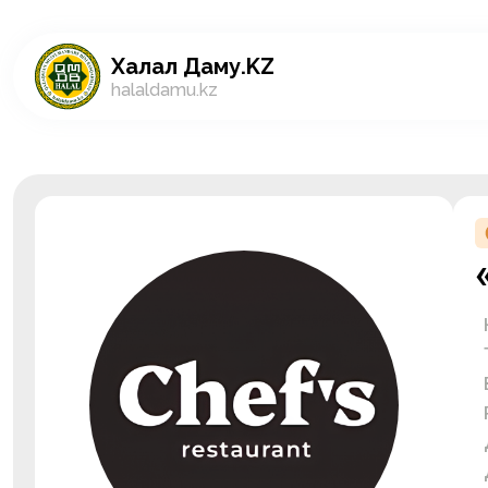
Халал Даму.KZ
halaldamu.kz