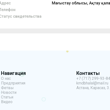
Адрес
Маңғыстау облысы, Ақтау қалас
Телефон
Статус свидетельства
Навигация
Контакты
О нас
+7 (717) 299-93-8
Предприятия
kmdbhalal@mail.ru
Фетвы
Астана, Карасаз, 3.
Новости
Статьи
Видео