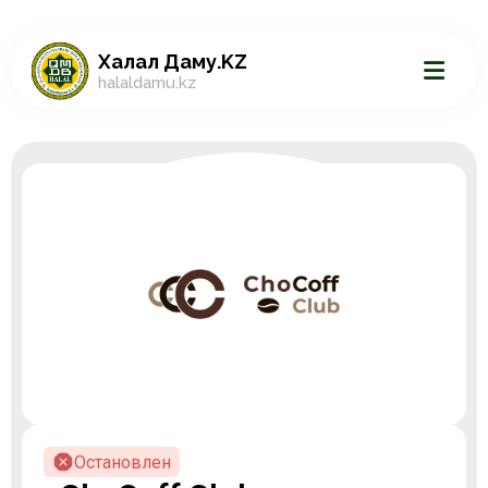
Халал Даму.KZ
halaldamu.kz
Остановлен