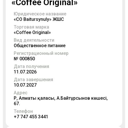
«Coffee Original»
Юридическое название
«CO Baitursynuly» ЖШС
Торговая марка
«Coffee Original»
Вид деятельности
Общественное питание
Регистрационный номер
№ 000850
Дата получения
11.07.2026
Дата завершения
10.07.2027
Адрес
ҚР, Алматы қаласы, А.Байтұрсынов көшесі,
67.
Телефон
+7 747 455 3441