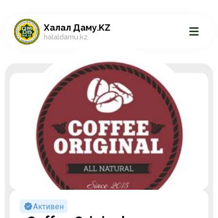
Халал Даму.KZ
halaldamu.kz
Активен