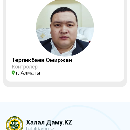
Терликбаев Омиржан
Контролёр
г. Алматы
Халал Даму.KZ
halaldamu.kz