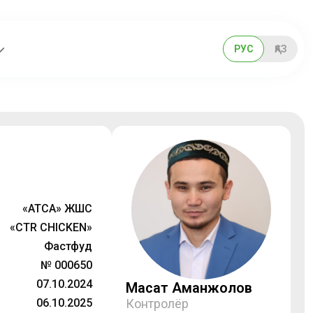
РУС
ҚАЗ
«АТСА» ЖШС
«CTR CHICKEN»
Фастфуд
№ 000650
07.10.2024
Мақсат Аманжолов
06.10.2025
Контролёр