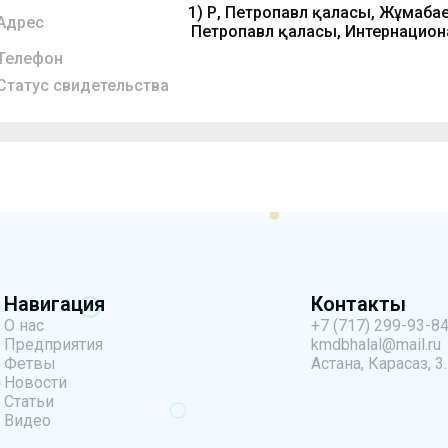
1) ҚР, Петропавл қаласы, Жұмабаев
Адрес
Петропавл қаласы, Интернацион
Телефон
Статус свидетельства
Навигация
Контакты
О нас
+7 (717) 299-93-8
Предприятия
kmdbhalal@mail.ru
Фетвы
Астана, Карасаз, 3.
Новости
Статьи
Видео