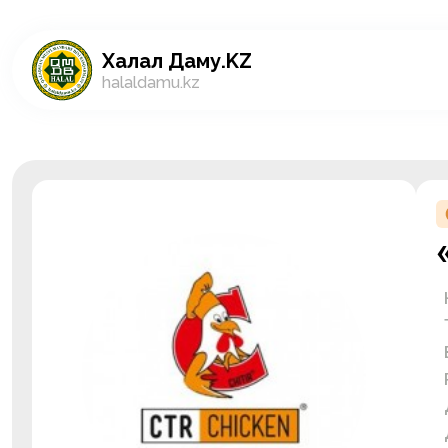
Халал Даму.KZ
halaldamu.kz