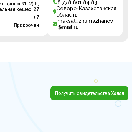
8 778 801 84 83
 көшесі 91 2) ҚР,
Северо-Казахстанская
альная көшесі 27
область
+7
maksat_zhumazhanov
Просрочен
@mail.ru
Получить свидетельства Халал
4