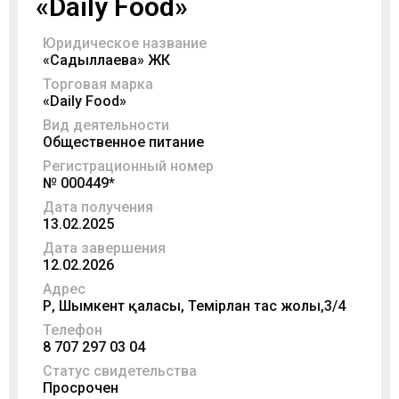
«Daily Food»
Юридическое название
«Садыллаева» ЖК
Торговая марка
«Daily Food»
Вид деятельности
Общественное питание
Регистрационный номер
№ 000449*
Дата получения
13.02.2025
Дата завершения
12.02.2026
Адрес
ҚР, Шымкент қаласы, Темірлан тас жолы,3/4
Телефон
8 707 297 03 04
Статус свидетельства
Просрочен