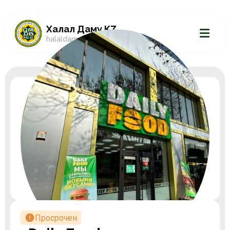
Халал Даму.KZ
halaldamu.kz
Просрочен