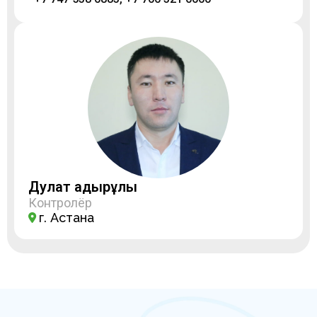
Дулат Қадырұлы
Контролёр
г. Астана