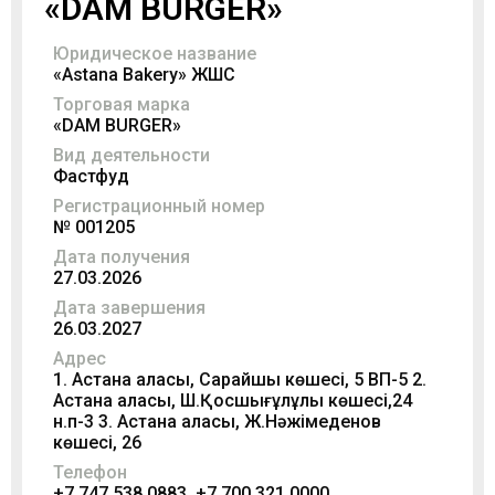
«DAM BURGER»
Юридическое название
«Astana Bakery» ЖШС
Торговая марка
«DAM BURGER»
Вид деятельности
Фастфуд
Регистрационный номер
№ 001205
Дата получения
27.03.2026
Дата завершения
26.03.2027
Адрес
1. Астана қаласы, Сарайшық көшесі, 5 ВП-5 2.
Астана қаласы, Ш.Қосшығұлұлы көшесі,24
н.п-3 3. Астана қаласы, Ж.Нәжімеденов
көшесі, 26
Телефон
+7 747 538 0883, +7 700 321 0000