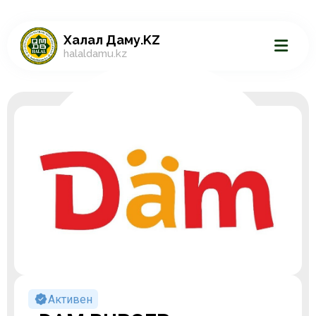
Халал Даму.KZ
halaldamu.kz
Активен