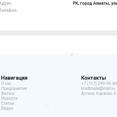
Адрес
РК, город Алматы, ул
Телефон
Навигация
Контакты
О нас
+7 (717) 299-93-8
Предприятия
kmdbhalal@mail.ru
Фетвы
Астана, Карасаз, 3.
Новости
Статьи
Видео