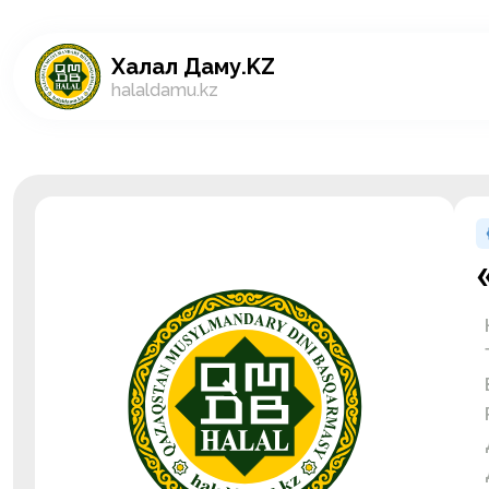
Халал Даму.KZ
halaldamu.kz