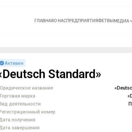
ГЛАВНАЯ
О НАС
ПРЕДПРИЯТИЯ
ФЕТВЫ
МЕДИА
Активен
«Deutsch Standard»
Юридическое название
«Deuts
Торговая марка
«
Вид деятельности
П
Регистрационный номер
Дата получения
Дата завершения