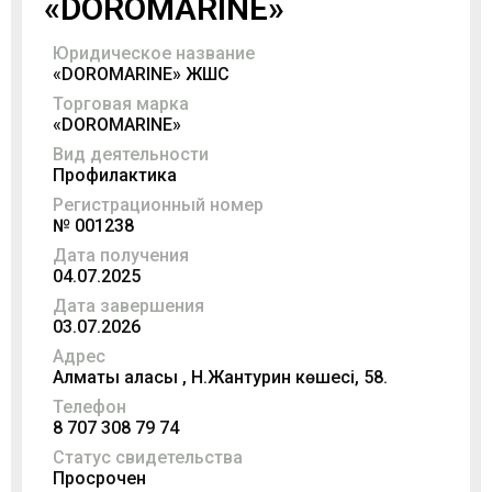
«DOROMARINE»
Юридическое название
«DOROMARINE» ЖШС
Торговая марка
«DOROMARINE»
Вид деятельности
Профилактика
Регистрационный номер
№ 001238
Дата получения
04.07.2025
Дата завершения
03.07.2026
Адрес
Алматы қаласы , Н.Жантурин көшесі, 58.
Телефон
8 707 308 79 74
Статус свидетельства
Просрочен