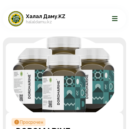
Халал Даму.KZ
halaldamu.kz
Просрочен