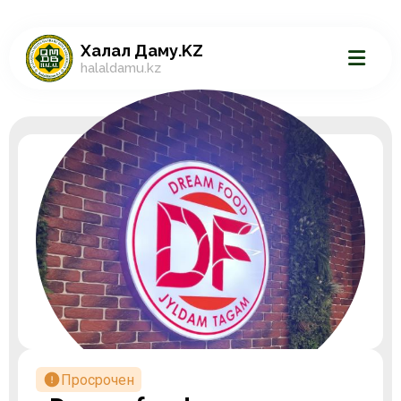
Халал Даму.KZ
halaldamu.kz
Просрочен