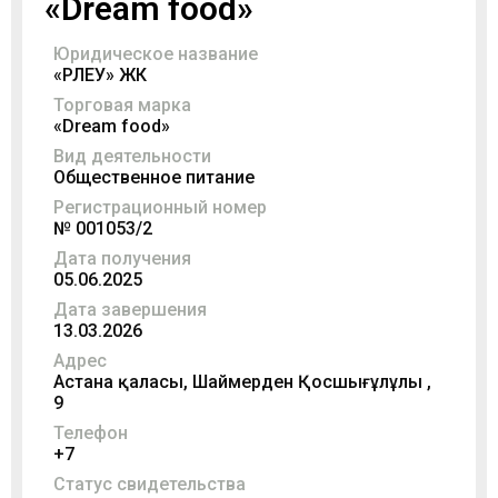
«Dream food»
Юридическое название
«ӨРЛЕУ» ЖК
Торговая марка
«Dream food»
Вид деятельности
Общественное питание
Регистрационный номер
№ 001053/2
Дата получения
05.06.2025
Дата завершения
13.03.2026
Адрес
Астана қаласы, Шаймерден Қосшығұлұлы ,
9
Телефон
+7
Статус свидетельства