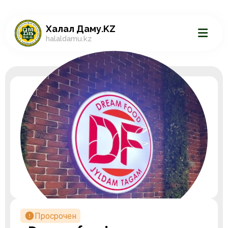
Халал Даму.KZ
halaldamu.kz
Просрочен