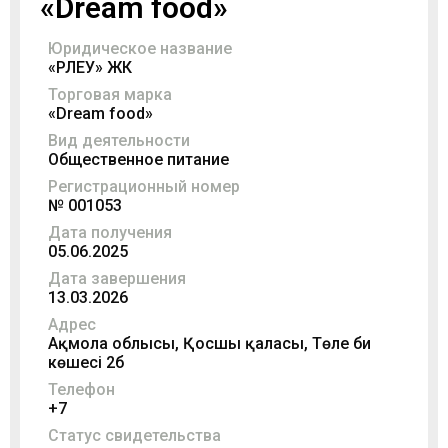
«Dream food»
Юридическое название
«ӨРЛЕУ» ЖК
Торговая марка
«Dream food»
Вид деятельности
Общественное питание
Регистрационный номер
№ 001053
Дата получения
05.06.2025
Дата завершения
13.03.2026
Адрес
Ақмола облысы, Қосшы қаласы, Төле би
көшесі 2б
Телефон
+7
Статус свидетельства