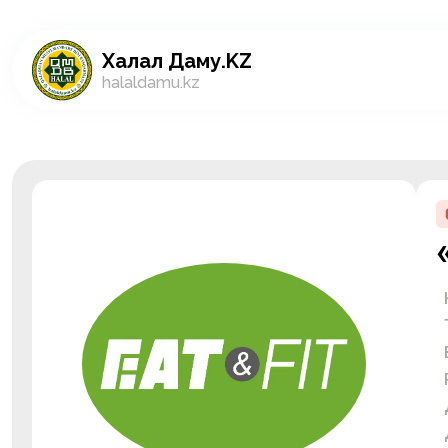
Халал Даму.KZ
halaldamu.kz