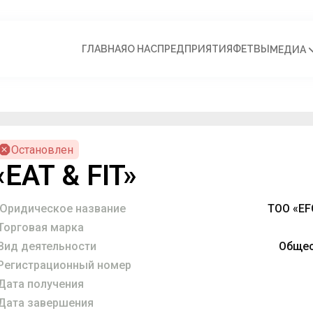
ГЛАВНАЯ
О НАС
ПРЕДПРИЯТИЯ
ФЕТВЫ
МЕДИА
Остановлен
«EAT & FIT»
Юридическое название
ТОО «EF
Торговая марка
Вид деятельности
Общес
Регистрационный номер
Дата получения
Дата завершения