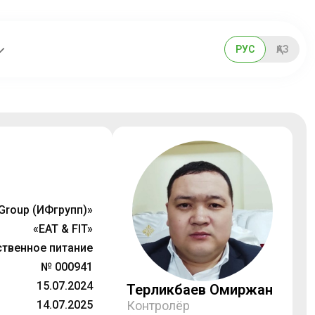
РУС
ҚАЗ
Group (ИФгрупп)»
«EAT & FIT»
твенное питание
№ 000941
15.07.2024
Терликбаев Омиржан
14.07.2025
Контролёр