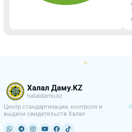
Халал Даму.KZ
halaldamu.kz
Центр стандартизации, контроля и
выдачи свидетельств Халал