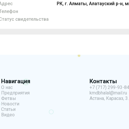
Адрес
РК, г. Алматы, Алатауский р-н, м
Телефон
Статус свидетельства
Навигация
Контакты
О нас
+7 (717) 299-93-8
Предприятия
kmdbhalal@mail.ru
Фетвы
Астана, Карасаз, 3.
Новости
Статьи
Видео