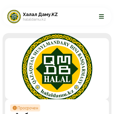
Халал Даму.KZ
halaldamu.kz
Просрочен