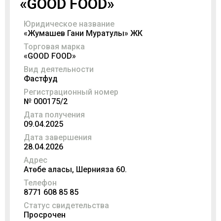
«GOOD FOOD»
Юридическое название
«Жумашев Гани Муратулы» ЖК
Торговая марка
«GOOD FOOD»
Вид деятельности
Фастфуд
Регистрационный номер
№ 000175/2
Дата получения
09.04.2025
Дата завершения
28.04.2026
Адрес
Ақтөбе қаласы, Шернияза 60.
Телефон
8771 608 85 85
Статус свидетельства
Просрочен