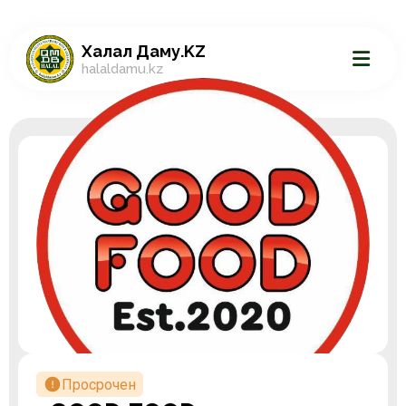
Халал Даму.KZ
halaldamu.kz
Просрочен