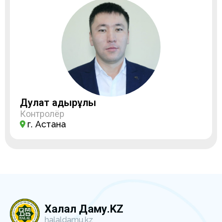
Дулат Қадырұлы
Контролёр
г. Астана
Халал Даму.KZ
halaldamu.kz