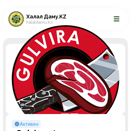
Халал Даму.KZ
halaldamu.kz
Активен