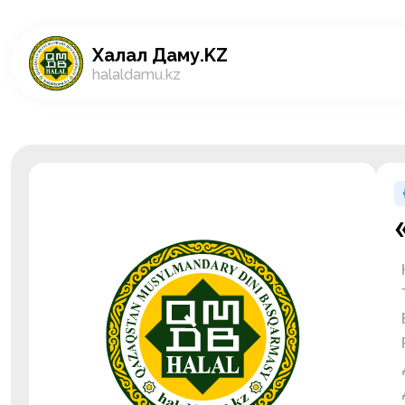
Халал Даму.KZ
halaldamu.kz