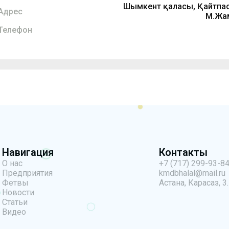
Шымкент қаласы, Қайтпа
Адрес
М.Жам
Телефон
Навигация
Контакты
О нас
+7 (717) 299-93-8
Предприятия
kmdbhalal@mail.ru
Фетвы
Астана, Карасаз, 3.
Новости
Статьи
Видео