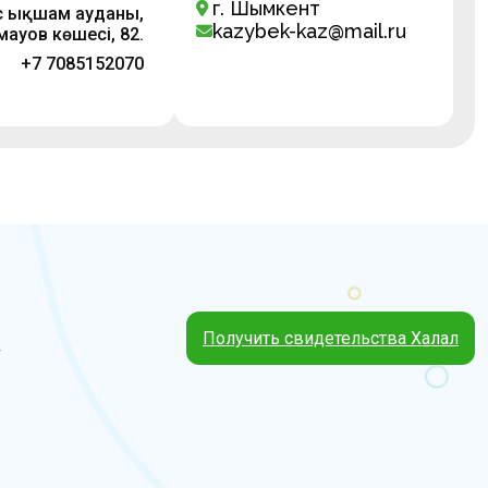
г. Шымкент
с ықшам ауданы,
kazybek-kaz@mail.ru
ауов көшесі, 82.
+7 7085152070
Получить свидетельства Халал
4