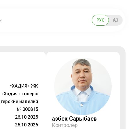
РУС
ҚАЗ
«ХАДИЯ» ЖК
«Хадия тәттілері»
терские изделия
№ 000815
26.10.2025
Қазбек Сарыбаев
25.10.2026
Контролёр