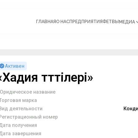
ГЛАВНАЯ
О НАС
ПРЕДПРИЯТИЯ
ФЕТВЫ
МЕДИА
Активен
«Хадия тәттілері»
Юридическое название
Торговая марка
Вид деятельности
Конди
Регистрационный номер
Дата получения
Дата завершения