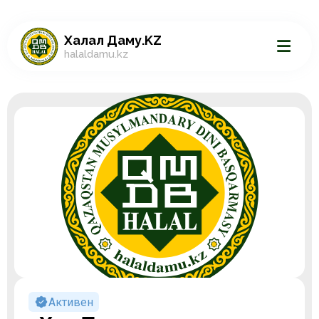
Халал Даму.KZ
halaldamu.kz
Активен