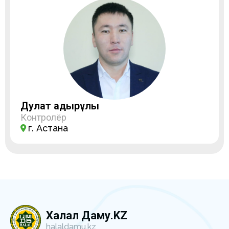
Дулат Қадырұлы
Контролёр
г. Астана
Халал Даму.KZ
halaldamu.kz