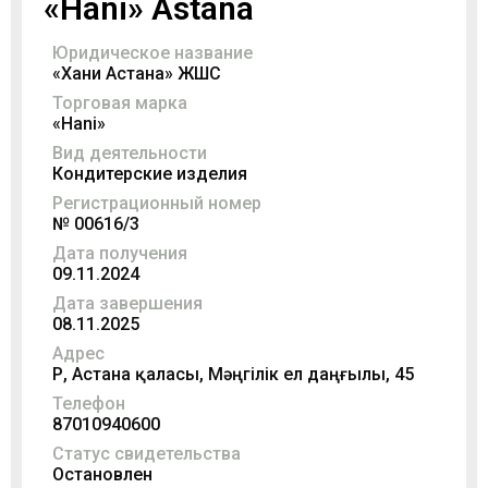
«Hani» Astana
Юридическое название
«Хани Астана» ЖШС
Торговая марка
«Hani»
Вид деятельности
Кондитерские изделия
Регистрационный номер
№ 00616/3
Дата получения
09.11.2024
Дата завершения
08.11.2025
Адрес
ҚР, Астана қаласы, Мәңгілік ел даңғылы, 45
Телефон
87010940600
Статус свидетельства
Остановлен