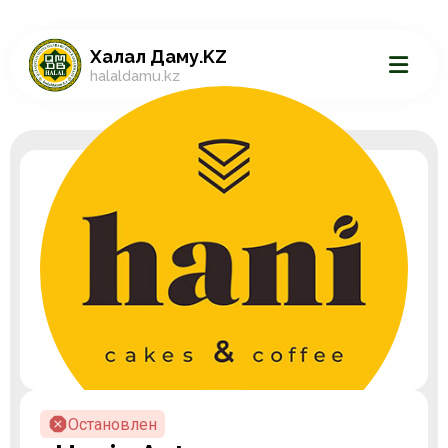
Халал Даму.KZ
halaldamu.kz
Остановлен