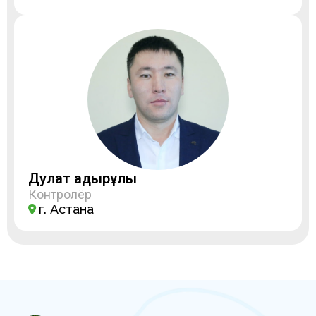
Дулат Қадырұлы
Контролёр
г. Астана