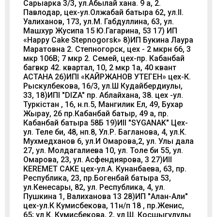
Сарыарка 3/3, ул.Абылай хана. 9 а, 2.
Павлодар, цех-ул.Олжабай батыра 62, ул.ІІ.
Уалиханов, 173, ул.М. Габдуллина, 63, ул.
Машхур Жусипа 15 Ю.Гагарина, 53 17) ИП
«Happy Cake Stepnogorsk» 8)ИП Букина Лаура
Маратовна 2. Степногорск, цех - 2 мкрн 66, 3
мкр 106В; 7 мкр 2. Семей, цех-пр. Кабанбай
багвкр 42. квартал, 10, 2 мкр 1а, 40 квант
АСТАНА 26)ИПІ «КАЙРЖАНОВ УТЕГЕН» цех-К.
Рыскулбекова, 16/3, ул.Ш Кудайбердиулы,
33, 18)ИПI "DIZA" пр. Аблайхана, 38. цех -ул.
Туркістан , 16, н.п.5, Мангилик Ел, 49, Бухар
Жырау, 26 пр.Кабанбай батыр, 49 а, пр.
Кабанбай батыра 58Б 19)ИII "SYGANAK" Цех-
ул. Теле би, 48, нп.8, Ул.Р. Багланова, 4, ул.К.
Мухмедханов 6, ул.И Омарова,2, ул. Улы дала
27, ул. Молдагалиева 10, ул. Толе би 55, ул.
Омарова, 23, ул. Асфендиярова, 3 27)ИII
KEREMET CAKE цех-ул.А. Кунанбаева, 63, пр.
Республика, 23, пр.Богенбай батыра 53,
ул.Кенесары, 82, ул. Республика, 4, ул.
Пушкина 1, Валиханова 13 28)ИП "Алан-Али"
цех-ул.К Кумисбекова, 11н/п 18 , пр.Женис,
65; ул.К. Кумисбекова, 2, ул.Ш. Косшыгулулы