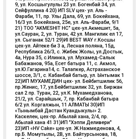
9, ул. Косшыгулулы 23 ул. Богенбай 34, ул.
Сейфуллина 4 20) ИП SLV цех- ул. Аль -
Фараби, 11, пр. Улы Дала, 69, ул. Бокейхана,
16/3 ул. Бокейхана, 25е, ул. Аль-Фараби, 9/1
21) TOO "AKMESHIT HC" цех-ул.Акмешит, 5а,
ул.Сауран, 2, ул. Туран, 42 ул. Мангилик ел 17,
ул. Сыганак 52/1 29)ИI BEST WAY г.Косшы
цех-ул. Айтеке би 3 а, Лесная поляна, 15д,
Республика 26/3, с. Жибек Жолы, ул.Достык,
4а, Нура 35, с.Илинка, ул. Мухамед-Салык
Бабажанов, 95а, Есет батыра 11, с. Акмол,
ул.Ю.Гагарина14, с. Талапкер, Астраханское
шоссе, 3/1, с. Кабанбай батыр, ул. Ынтымак 1
22)ИП МУХАМЕДИН цех- ул. Бейбитшилик 56,
пр.Женис, 17, ул.Бейбитшилик 32, ул. Биржан
сал 2 пр. Туран, 22, ул.К. Мухамедханова,
21/2, ул. Сарайшык, 7, пр. Кабанбай батыра
6/2 ул. Коргалжын, 11 АЛМАТЫ 30)ИП
«Тынымбай Дастан Куандыкулы» 2.
Каскелен, цех-пр. Абылай хана, 2/4, пр.
Абылай хана 41 31)ИП "Хэппи Деливери"
23)ИП «HV Cake» цех-ул. Ж.Нажмеденова, 4,
пр.Б. Момутылы, 2В, ул. Байтурсынова, 18,