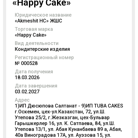
«Happy Cake»
Юридическое название
«Akmeshit НС» ЖШС
Торговая марка
«Happy Cake»
Вид деятельности
Кондитерские изделия
Регистрационный номер
№ 000528
Дата получения
18.03.2026
Дата завершения
03.02.2027
Адрес
1)ИП Дюсюпова Салтанат - 9)ИП TUBA CAKES
г.Оскемен, цех-ул.Казахстан, 72, ул.Ш.
Утепова 25/2, г.Жезказган, цех-Бульвар
Гарышкерлер 16, ул. К. Сатпаева, 84, ул.Ш.
Утепова 13/1, ул. Абая Кунанбаева 89 а, Абая,
40а Виноградова 17А, ул. Ауэзова 15, ул.