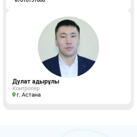
87010151666
Дулат Қадырұлы
Контролёр
г. Астана