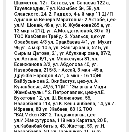
Шахметов, 12 г. Сатаев, ул. Сапаєва 122 а,
Тауелсиздик, 7 ул. Казыбек би, 5В, ул.
Славского, 24. 2. Риддер, 4-ый мкр 11 2)ИП
Адилшина Венера Маратовна- 2.Актобе, цех-
ул.М. Шокай, 48 а, ул. К. Жубанова285 а, ул.
12 мкр-н 21Д, ул. А.Молдагуловой, 30 а. 3)
ТОО КазСевен Трейд- 2. Уральск, цех-ул.
Оракбаева 4/3 ул. Оракбаєва 4/1, ул. Мухит
96,ул. 4 мкр 10 а, ул. Жангир хана, 52 Б, ул.
Сырым Датова, 21, ул.Абулхаир хана, 87/2,
ул. Астана, 8/1, ул. Монкенулы 81, ул.
Есенжанова 3/2, ул. Абдолова 40, ул.
Назарбаева, 215/3. г.Аксай, 3 мкн -45 а,
Дружба Народов 47/1, 5 мкн - 16 10)ИІІ
Байбусынова 2. Экибастуз, цех-ул. А.
Кунанбаева, 49/5, 11)ИП "Эміргали Мади
Жамбылулы. " 2. Петропавлек, цех-ул.Е.
Букетова 12, ул. Ш. Валианова, 56,
Назарбаева 114, ул.К. Кеншинбаева, 14, ул.И.
Ибраева, 8В ул. Жабаев, 83 12 TOO
"BALMeken SB" 2. Талдыкорган, цех-
ул.И.Жансугурова, 118 мкр Каратал, 20 Б,
ул.Кабанбай батыр, 43, Жастар, 59, ул.Н.
Назарбаева, 50, ул. Гарышкер, 1Г, мкр