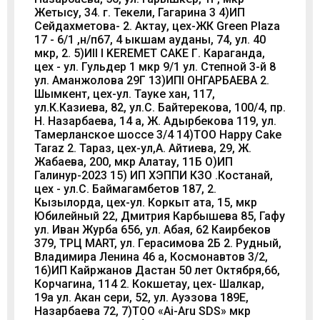
Жетысу, 34. г. Текели, Гагарина 3 4)ИП
Сейдахметова- 2. Актау, цех-ЖК Green Plaza
17 - 6/1 ,н/п67, 4 ыкшам ауданы, 74, ул. 40
мкр, 2. 5)ИII I KEREMET CAKE Г. Караганда,
цех - ул. Гульдер 1 мкр 9/1 ул. Степной 3-й 8
ул. Аманжолова 29Г 13)ИПІ ОНГАРБАЕВА 2.
Шымкент, цех-ул. Тауке хан, 117,
ул.К.Казиева, 82, ул.С. Байтерекова, 100/4, пр.
Н. Назарбаева, 14 а, Ж. Адырбекова 119, ул.
Тамерланское шоссе 3/4 14)TOO Happy Cake
Taraz 2. Тараз, цех-ул,А. Айтиева, 29, Ж.
Жабаева, 200, мкр Алатау, 11Б О)ИП
Галинур-2023 15) ИП ХЭППИ КЗО .Костанай,
цех - ул.С. Баймагамбетов 187, 2.
Кызылорда, цех-ул. Коркыт ата, 15, мкр
Юбилейный 22, Дмитрия Карбышева 85, Гафу
ул. Иван Журба 656, ул. Абая, 62 Каирбеков
379, ТРЦ MART, ул. Герасимова 2Б 2. Рудный,
Владимира Ленина 46 а, Космонавтов 3/2,
16)ИП Кайржанов Дастан 50 лет Октября,66,
Корчагина, 114 2. Кокшетау, цех- Шалкар,
19а ул. Акан сери, 52, ул. Ауэзова 189Е,
Назарбаева 72, 7)ТOO «Ai-Aru SDS» мкр