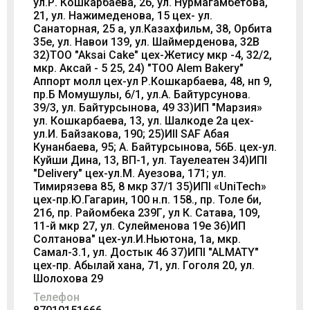
ул.Р. Кошкарбаева, 26, ул. Нурмагамбетова,
21, ул. Нажимеденова, 15 цех- ул.
Санаторная, 25 а, ул.Казахфильм, 38, Орбита
35е, ул. Навои 139, ул. Шаймерденова, 32В
32)TOO "Aksai Cake" цех-Жетису мкр -4, 32/2,
мкр. Аксай - 5 25, 24) "TOO Alem Bakery"
Аппорт молл цех-ул Р.Кошкарбаева, 48, нп 9,
пр.Б Момушулы, 6/1, ул.А. Байтурсунова.
39/3, ул. Байтурсынова, 49 33)ИП "Марзия»
ул. Кошкарбаева, 13, ул. Шалкоде 2а цех-
ул.И. Байзакова, 190; 25)ИII SAF Абая
Кунанбаева, 95; А. Байтурсынова, 56Б. цех-ул.
Куйши Дина, 13, ВП-1, ул. Тауелеатен 34)ИПI
"Delivery" цех-ул.М. Ауезова, 171; ул.
Тимирязева 85, 8 мкр 37/1 35)ИПI «UniTech»
цех-пр.Ю.Гагарин, 100 н.п. 158., пр. Толе би,
216, пр. Райомбека 239Г, ул К. Сатава, 109,
11-й мкр 27, ул. Сулейменова 19е 36)ИП
Солтанова" цех-ул.И.Ньютона, 1а, мкр.
Самал-3.1, ул. Достык 46 37)ИПI "ALMATY"
цех-пр. Абылай хана, 71, ул. Гоголя 20, ул.
Шолохова 29
Телефон