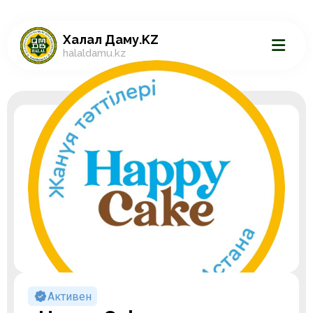
Халал Даму.KZ
halaldamu.kz
Активен