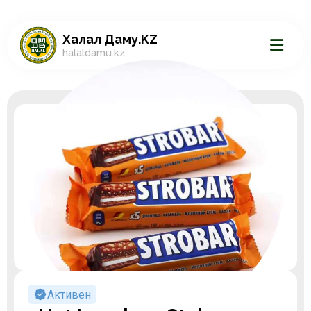
Халал Даму.KZ
halaldamu.kz
Активен