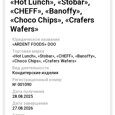
«Hot Lunch», «Stobar»,
«CHEFF», «Banoffy»,
«Choco Chips», «Crafers
Wafers»
Юридическое название
«ARDENT FOODS» ООО
Торговая марка
«Hot Lunch», «Stobar», «CHEFF», «Banoffy»,
«Choco Chips», «Crafers Wafers»
Вид деятельности
Кондитерские изделия
Регистрационный номер
№ 001090
Дата получения
28.08.2025
Дата завершения
27.08.2026